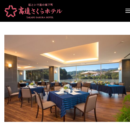
ナ
ビ
ゲ
ー
シ
ョ
ン
切
り
替
え