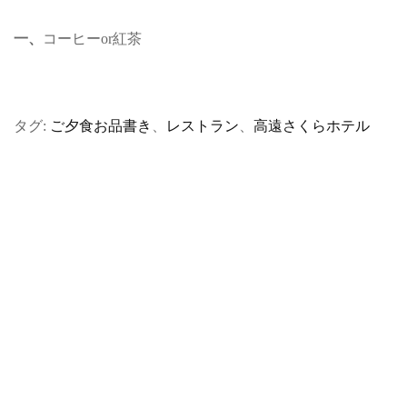
一、
コーヒーor紅茶
タグ:
ご夕食お品書き
、
レストラン
、
高遠さくらホテル