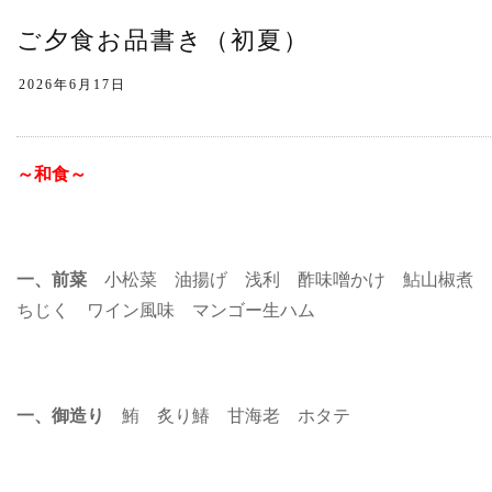
ご夕食お品書き（初夏）
～和食～
一、前菜
小松菜 油揚げ 浅利 酢味噌かけ 鮎山椒煮 
ちじく ワイン風味 マンゴー生ハム
一、御造り
鮪 炙り鰆 甘海老 ホタテ