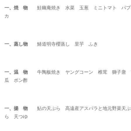
一、焼 物
鮭幽庵焼き 水菜 玉葱 ミニトマト パプ
カ
一、蒸し物
鰆道明寺櫻蒸し 里芋 ふき
一、温 物
牛陶板焼き ヤングコーン 椎茸 獅子唐 
瓜 ポン酢
一、揚 物
鮎の天ぷら 高遠産アスパラと地元野菜天ぷ
ら 天つゆ