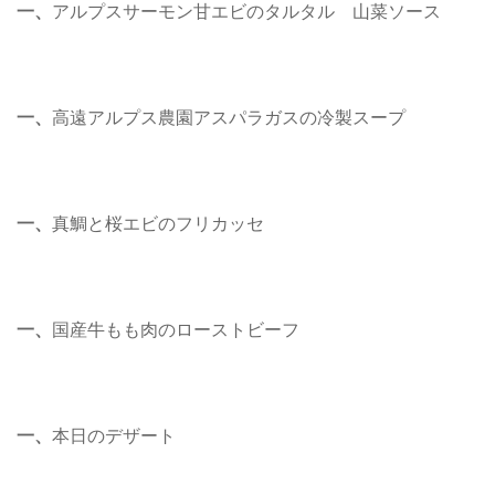
一、
アルプスサーモン甘エビのタルタル 山菜ソース
一、
高遠アルプス農園アスパラガスの冷製スープ
一、
真鯛と桜エビのフリカッセ
一、
国産牛もも肉のローストビーフ
一、
本日のデザート