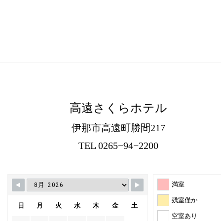
高遠さくらホテル
伊那市高遠町勝間217
TEL 0265−94−2200
満室
残室僅か
日
月
火
水
木
金
土
空室あり