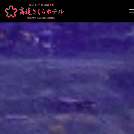
ナ
ビ
ゲ
ー
シ
ョ
ン
切
り
替
え