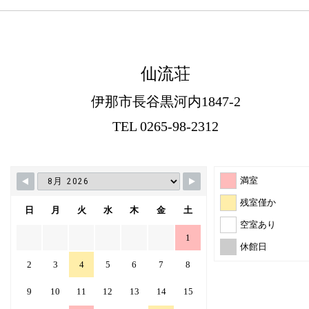
仙流荘
伊那市長谷黒河内1847-2
TEL 0265-98-2312
満室
残室僅か
日
月
火
水
木
金
土
空室あり
1
休館日
2
3
4
5
6
7
8
9
10
11
12
13
14
15