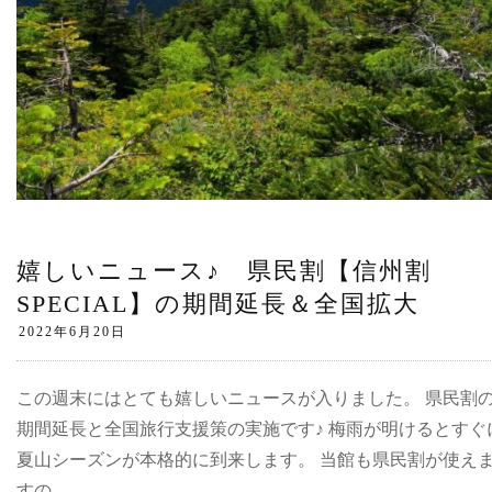
嬉しいニュース♪ 県民割【信州割
SPECIAL】の期間延長＆全国拡大
この週末にはとても嬉しいニュースが入りました。 県民割
期間延長と全国旅行支援策の実施です♪ 梅雨が明けるとすぐ
夏山シーズンが本格的に到来します。 当館も県民割が使え
すの…