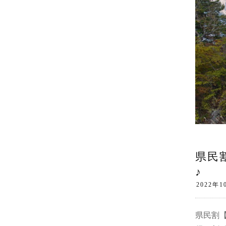
県民
♪
県民割【