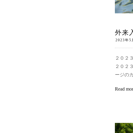
外来
２０２
２０２３
ージの
Read mo