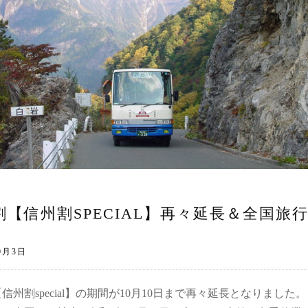
割【信州割SPECIAL】再々延長＆全国旅
信州割special】の期間が10月10日まで再々延長となりました。