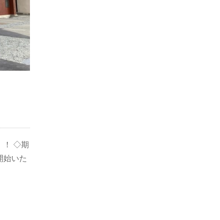
！ ◇期
開始いた