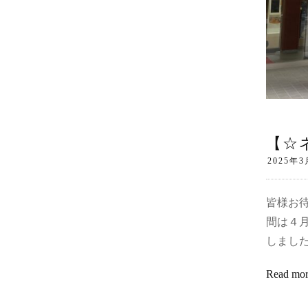
【☆
皆様お
間は４
しまし
Read mo