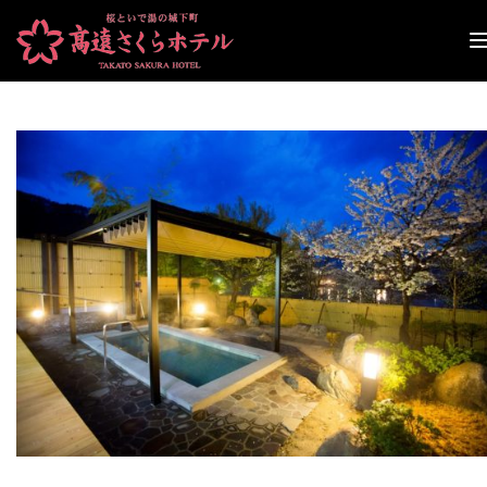
ナ
ビ
ゲ
ー
シ
ョ
ン
切
り
替
え