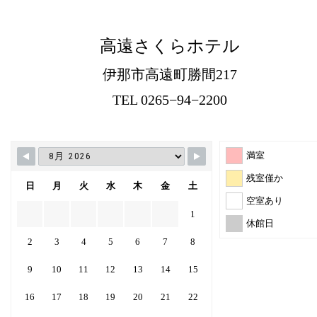
高遠さくらホテル
伊那市高遠町勝間217
TEL 0265−94−2200
満室
残室僅か
日
月
火
水
木
金
土
空室あり
1
休館日
2
3
4
5
6
7
8
9
10
11
12
13
14
15
16
17
18
19
20
21
22