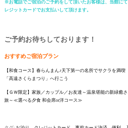
※お電話でご宿泊のご予約をして頂いたお客様は、当館にて
レジットカードでお支払いして頂けます。
ご予約お待ちしております！
おすすめご宿泊プラン
【和食コース】春らんまん♪天下第一の名所でサクラを満喫
「高遠さくらまつり」へ行こう
【ＧＷ限定】家族／カップル／お友達～温泉堪能の新緑癒さ
旅～≪選べる夕食 和会席or洋コース≫
タグ:
お泊り
、
クレジットカード
、
事前カード決済
、
便利
、