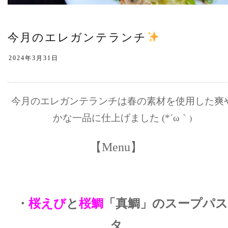
今月のエレガンテランチ
今月のエレガンテランチは春の素材を使用した爽
かな一品に仕上げました
(*´ω｀
)
【Menu】
・
桜えび
と
桜鯛
「真鯛」のスープパス
タ