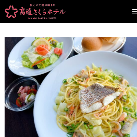
ナ
ビ
ゲ
ー
シ
ョ
ン
切
り
替
え