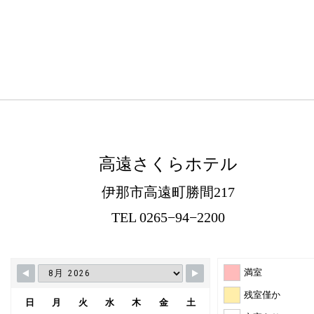
高遠さくらホテル
伊那市高遠町勝間217
TEL 0265−94−2200
満室
残室僅か
日
月
火
水
木
金
土