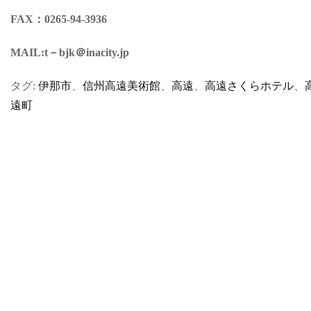
FAX：0265-94-3936
MAIL:t－bjk＠inacity.jp
タグ:
伊那市
、
信州高遠美術館
、
高遠
、
高遠さくらホテル
、
遠町