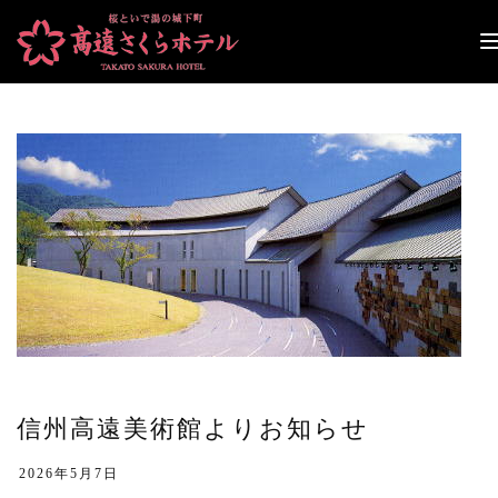
ナ
ビ
ゲ
ー
シ
ョ
ン
切
り
替
え
信州高遠美術館よりお知らせ