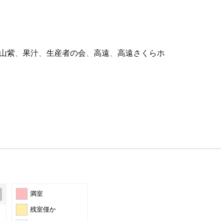
山紫
、
果汁
、
生産者の会
、
高遠
、
高遠さくらホ
満室
残室僅か