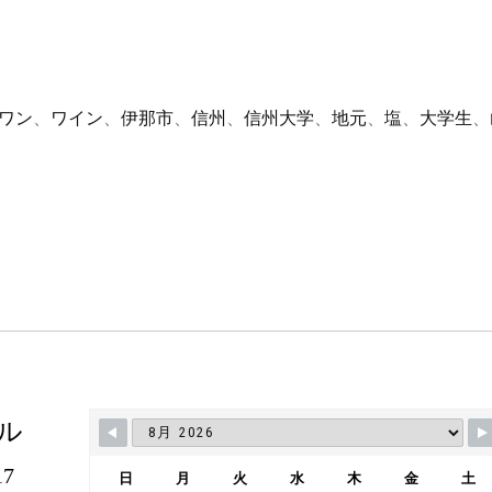
ワン
、
ワイン
、
伊那市
、
信州
、
信州大学
、
地元
、
塩
、
大学生
、
ル
7
日
月
火
水
木
金
土