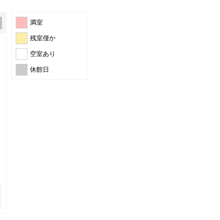
満室
残室僅か
空室あり
休館日