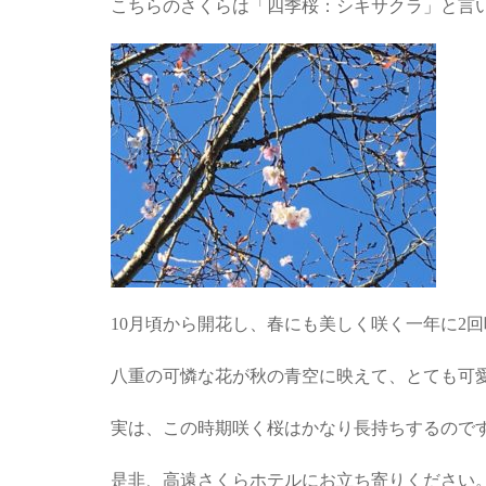
こちらのさくらは「四季桜：シキサクラ」と言
10月頃から開花し、春にも美しく咲く一年に2
八重の可憐な花が秋の青空に映えて、とても可
実は、この時期咲く桜はかなり長持ちするのです (
是非、高遠さくらホテルにお立ち寄りください