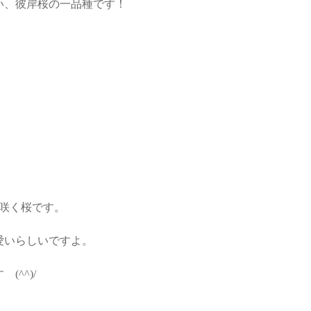
い、彼岸桜の一品種です！
回咲く桜です。
愛いらしいですよ。
^^)/
。