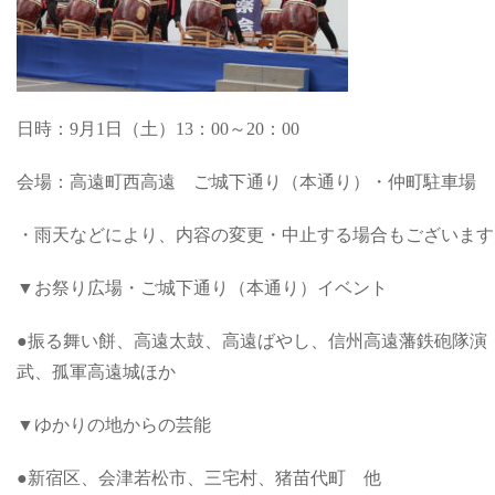
日時：9月1日（土）13：00～20：00
会場：高遠町西高遠 ご城下通り（本通り）・仲町駐車場
・雨天などにより、内容の変更・中止する場合もございます
▼お祭り広場・ご城下通り（本通り）イベント
●振る舞い餅、高遠太鼓、高遠ばやし、信州高遠藩鉄砲隊演
武、孤軍高遠城ほか
▼ゆかりの地からの芸能
●新宿区、会津若松市、三宅村、猪苗代町 他