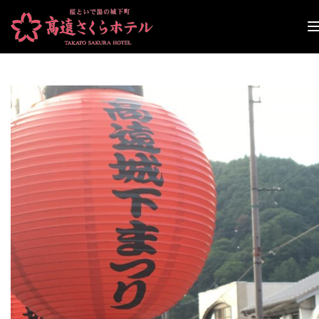
ナ
ビ
ゲ
ー
シ
ョ
ン
切
り
替
え