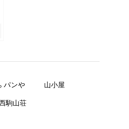
パンや
山小屋
ら
西駒山荘