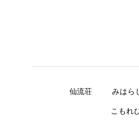
仙流荘
みはら
こもれ