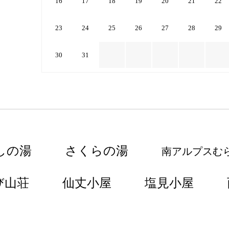
16
17
18
19
20
21
22
23
24
25
26
27
28
29
30
31
しの湯
さくらの湯
南アルプスむ
び山荘
仙丈小屋
塩見小屋