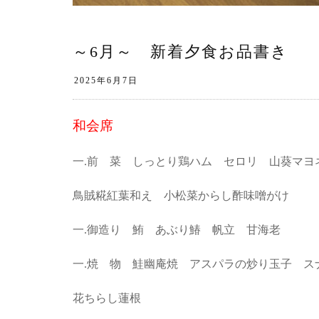
～6月～ 新着夕食お品書き
和会席
一.前 菜 しっとり鶏ハム セロリ 山葵マヨ
鳥賊糀紅葉和え 小松菜からし酢味噌がけ
一.御造り 鮪 あぶり鰆 帆立 甘海老
一.焼 物 鮭幽庵焼 アスパラの炒り玉子 ス
花ちらし蓮根