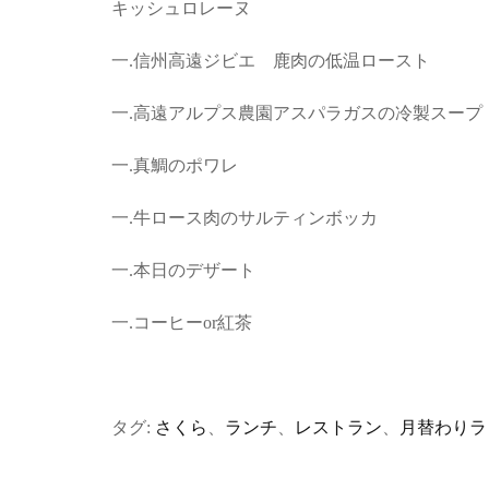
キッシュロレーヌ
一.信州高遠ジビエ 鹿肉の低温ロースト
一.高遠アルプス農園アスパラガスの冷製スープ
一.真鯛のポワレ
一.牛ロース肉のサルティンボッカ
一.本日のデザート
一.コーヒーor紅茶
タグ:
さくら
、
ランチ
、
レストラン
、
月替わりラ