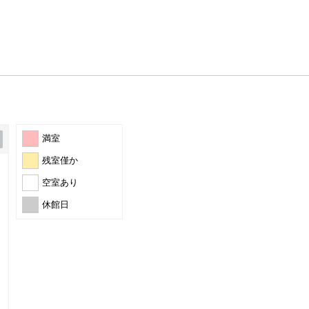
満室
残室僅か
空室あり
休館日