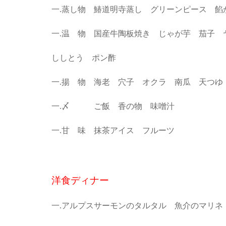
一.蒸し物 鰆道明寺蒸し グリーンピース 餡
一.温 物 国産牛陶板焼き じゃが芋 茄子 
ししとう ポン酢
一.揚 物 海老 穴子 オクラ 南瓜 天つゆ
一.〆 ご飯 香の物 味噌汁
一.甘 味 抹茶アイス フルーツ
洋食ディナー
一.アルプスサーモンのタルタル 魚介のマリネ