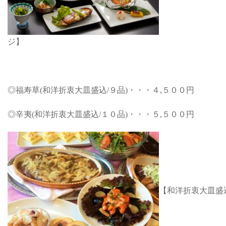
ジ】
◎福寿草(和洋折衷大皿盛込/９品)・・・４,５００円
◎辛夷(和洋折衷大皿盛込/１０品)・・・５,５００円
【和洋折衷大皿盛