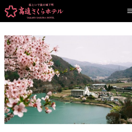
ナ
ビ
ゲ
ー
シ
ョ
ン
切
り
替
え