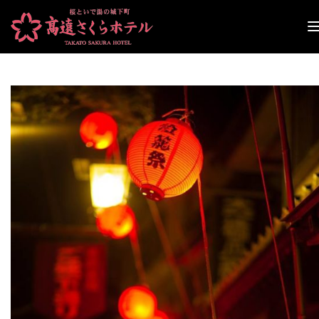
ナ
ビ
ゲ
ー
シ
ョ
ン
切
り
替
え