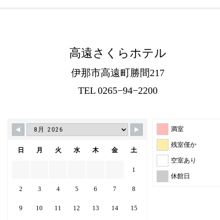
高遠さくらホテル
伊那市高遠町勝間217
TEL 0265−94−2200
満室
残室僅か
日
月
火
水
木
金
土
空室あり
1
休館日
2
3
4
5
6
7
8
9
10
11
12
13
14
15