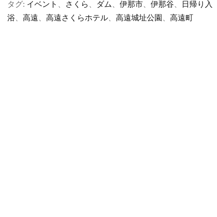
タグ:
イベント
、
さくら
、
ダム
、
伊那市
、
伊那谷
、
日帰り入
浴
、
高遠
、
高遠さくらホテル
、
高遠城址公園
、
高遠町