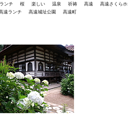
ランチ
桜
楽しい
温泉
祈祷
高遠
高遠さくらホ
高遠ランチ
高遠城址公園
高遠町