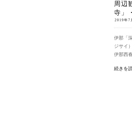
周辺
寺」
伊那「
ジサイ
伊那西
続きを