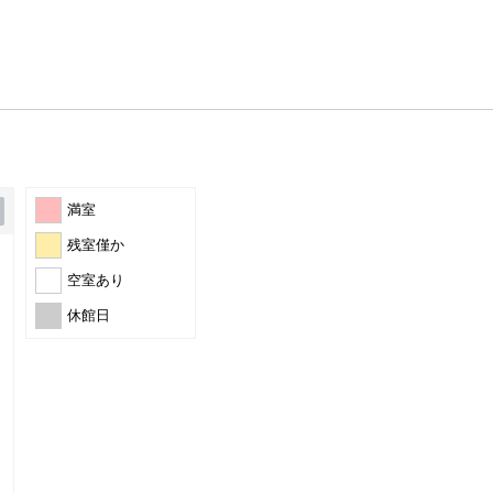
満室
残室僅か
空室あり
休館日