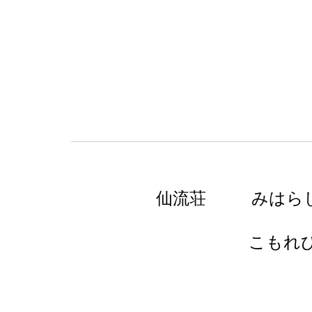
仙流荘
みはら
こもれ