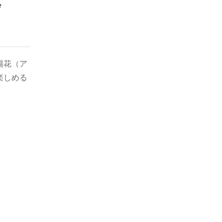
妙
陽花（ア
楽しめる