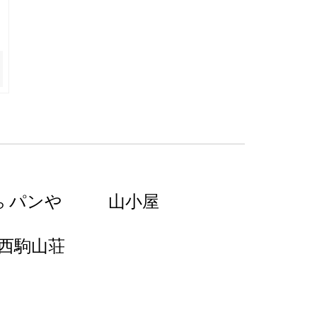
パンや
山小屋
ら
西駒山荘