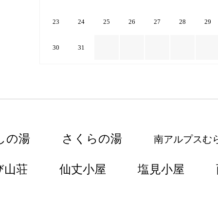
23
24
25
26
27
28
29
30
31
しの湯
さくらの湯
南アルプスむ
び山荘
仙丈小屋
塩見小屋