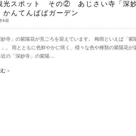
観光スポット その② あじさい寺「深
・かんてんぱぱガーデン
深妙寺」の紫陽花が見ごろを迎えています。 梅雨といえば「紫
）」。 雨とともに色鮮やかに咲く、様々な色や種類の紫陽花が
春近の「深妙寺」の紫陽…
読む