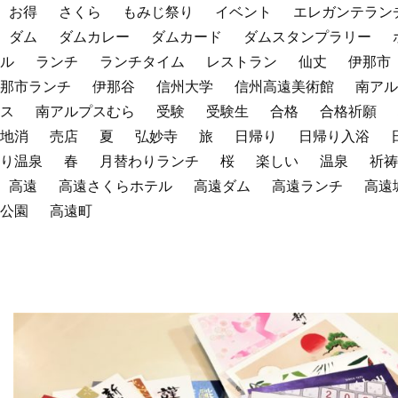
お得
さくら
もみじ祭り
イベント
エレガンテラン
ダム
ダムカレー
ダムカード
ダムスタンプラリー
ル
ランチ
ランチタイム
レストラン
仙丈
伊那市
那市ランチ
伊那谷
信州大学
信州高遠美術館
南アル
ス
南アルプスむら
受験
受験生
合格
合格祈願
地消
売店
夏
弘妙寺
旅
日帰り
日帰り入浴
り温泉
春
月替わりランチ
桜
楽しい
温泉
祈祷
高遠
高遠さくらホテル
高遠ダム
高遠ランチ
高遠
公園
高遠町