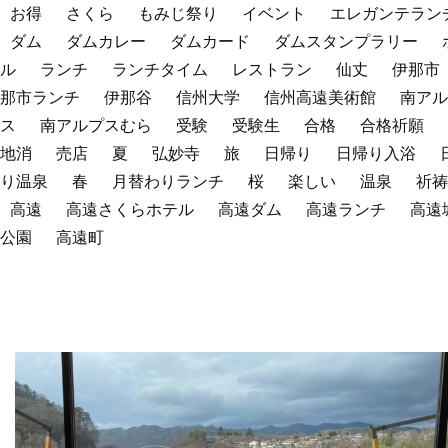
お得
さくら
もみじ祭り
イベント
エレガンテラン
ダム
ダムカレー
ダムカード
ダムスタンプラリー
ル
ランチ
ランチタイム
レストラン
仙丈
伊那市
那市ランチ
伊那谷
信州大学
信州高遠美術館
南アル
ス
南アルプスむら
受験
受験生
合格
合格祈願
地消
売店
夏
弘妙寺
旅
日帰り
日帰り入浴
り温泉
春
月替わりランチ
桜
楽しい
温泉
祈祷
高遠
高遠さくらホテル
高遠ダム
高遠ランチ
高遠
公園
高遠町