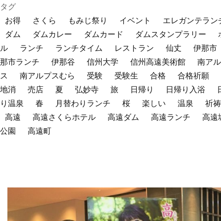
タグ
お得
さくら
もみじ祭り
イベント
エレガンテラン
ダム
ダムカレー
ダムカード
ダムスタンプラリー
ル
ランチ
ランチタイム
レストラン
仙丈
伊那市
那市ランチ
伊那谷
信州大学
信州高遠美術館
南アル
ス
南アルプスむら
受験
受験生
合格
合格祈願
地消
売店
夏
弘妙寺
旅
日帰り
日帰り入浴
り温泉
春
月替わりランチ
桜
楽しい
温泉
祈祷
高遠
高遠さくらホテル
高遠ダム
高遠ランチ
高遠
公園
高遠町