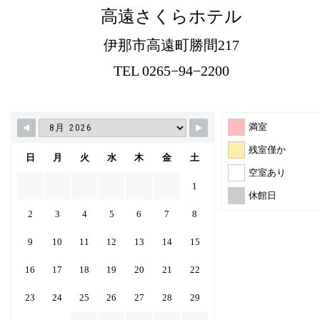
高遠さくらホテル
伊那市高遠町勝間217
TEL 0265−94−2200
満室
残室僅か
日
月
火
水
木
金
土
空室あり
1
休館日
2
3
4
5
6
7
8
9
10
11
12
13
14
15
16
17
18
19
20
21
22
23
24
25
26
27
28
29