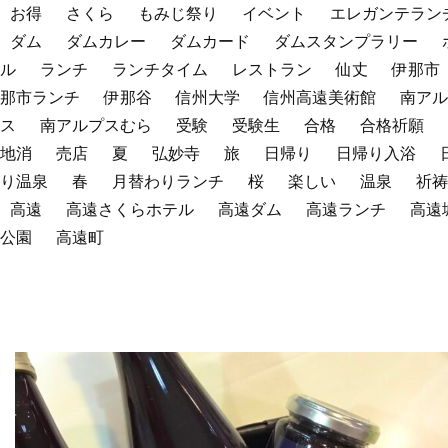
お得
さくら
もみじ祭り
イベント
エレガンテラン
ダム
ダムカレー
ダムカード
ダムスタンプラリー
ル
ランチ
ランチタイム
レストラン
仙丈
伊那市
那市ランチ
伊那谷
信州大学
信州高遠美術館
南アル
ス
南アルプスむら
受験
受験生
合格
合格祈願
地消
売店
夏
弘妙寺
旅
日帰り
日帰り入浴
り温泉
春
月替わりランチ
桜
楽しい
温泉
祈祷
高遠
高遠さくらホテル
高遠ダム
高遠ランチ
高遠
公園
高遠町