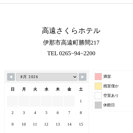
高遠さくらホテル
伊那市高遠町勝間217
TEL 0265−94−2200
満室
残室僅か
日
月
火
水
木
金
土
空室あり
1
休館日
2
3
4
5
6
7
8
9
10
11
12
13
14
15