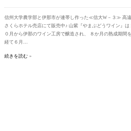
信州大学農学部と伊那市が連帯し作った≪信大W－３≫ 高
さくらホテル売店にて販売中♪ 山紫『やまぶどうワイン』は
０月から伊那のワイン工房で醸造され、 ８か月の熟成期間
経て６月…
続きを読む