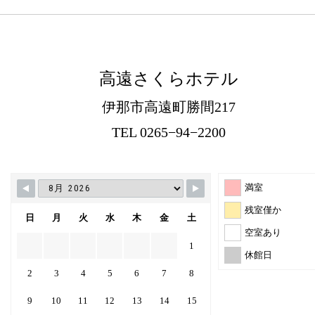
高遠さくらホテル
伊那市高遠町勝間217
TEL 0265−94−2200
満室
残室僅か
日
月
火
水
木
金
土
空室あり
1
休館日
2
3
4
5
6
7
8
9
10
11
12
13
14
15