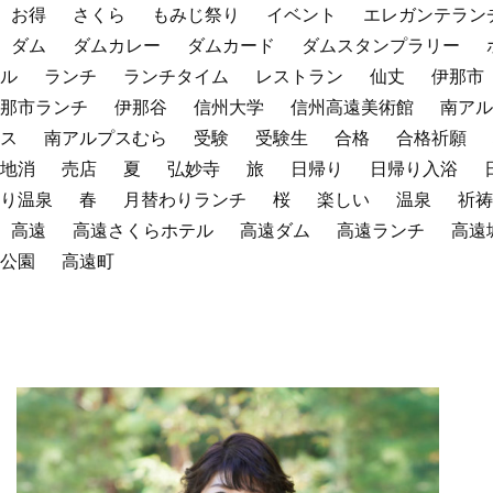
お得
さくら
もみじ祭り
イベント
エレガンテラン
ダム
ダムカレー
ダムカード
ダムスタンプラリー
ル
ランチ
ランチタイム
レストラン
仙丈
伊那市
那市ランチ
伊那谷
信州大学
信州高遠美術館
南アル
ス
南アルプスむら
受験
受験生
合格
合格祈願
地消
売店
夏
弘妙寺
旅
日帰り
日帰り入浴
り温泉
春
月替わりランチ
桜
楽しい
温泉
祈祷
高遠
高遠さくらホテル
高遠ダム
高遠ランチ
高遠
公園
高遠町