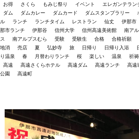
お得
さくら
もみじ祭り
イベント
エレガンテラン
ダム
ダムカレー
ダムカード
ダムスタンプラリー
ル
ランチ
ランチタイム
レストラン
仙丈
伊那市
那市ランチ
伊那谷
信州大学
信州高遠美術館
南アル
ス
南アルプスむら
受験
受験生
合格
合格祈願
地消
売店
夏
弘妙寺
旅
日帰り
日帰り入浴
り温泉
春
月替わりランチ
桜
楽しい
温泉
祈祷
高遠
高遠さくらホテル
高遠ダム
高遠ランチ
高遠
公園
高遠町