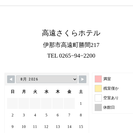
高遠さくらホテル
伊那市高遠町勝間217
TEL 0265−94−2200
満室
残室僅か
日
月
火
水
木
金
土
空室あり
1
休館日
2
3
4
5
6
7
8
9
10
11
12
13
14
15