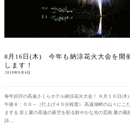
8月16日(木) 今年も納涼花火大会を開
します！
毎年好評の高遠さくらホテル納涼花火大会！ ８月１６日(木
午後８：００～（打上げ４０分程度） 高遠湖畔の山々にこ
まする 音と夏の高遠の夜空を彩る鮮やかな光の芸術 夏の風
詩…