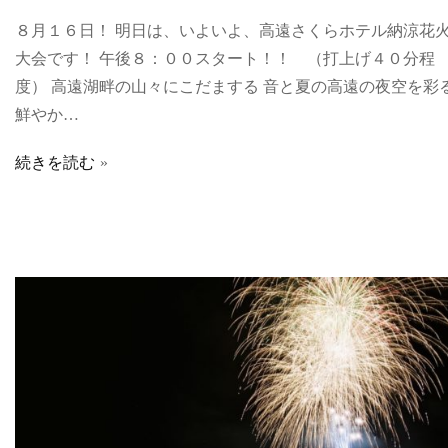
８月１６日！ 明日は、いよいよ、高遠さくらホテル納涼花
大会です！ 午後８：００スタート！！ （打上げ４０分程
度） 高遠湖畔の山々にこだまする 音と夏の高遠の夜空を彩
鮮やか…
続きを読む