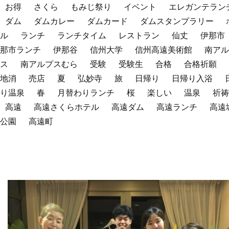
お得
さくら
もみじ祭り
イベント
エレガンテラン
ダム
ダムカレー
ダムカード
ダムスタンプラリー
ル
ランチ
ランチタイム
レストラン
仙丈
伊那市
那市ランチ
伊那谷
信州大学
信州高遠美術館
南アル
ス
南アルプスむら
受験
受験生
合格
合格祈願
地消
売店
夏
弘妙寺
旅
日帰り
日帰り入浴
り温泉
春
月替わりランチ
桜
楽しい
温泉
祈祷
高遠
高遠さくらホテル
高遠ダム
高遠ランチ
高遠
公園
高遠町