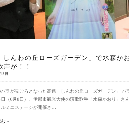
「しんわの丘ローズガーデン」で水森か
歌声が！！
のバラが見ごろとなった高遠「しんわの丘ローズガーデン」 バ
今日（6月8日）、伊那市観光大使の演歌歌手「水森かおり」さ
ャルミニステージが開催さ…
読む