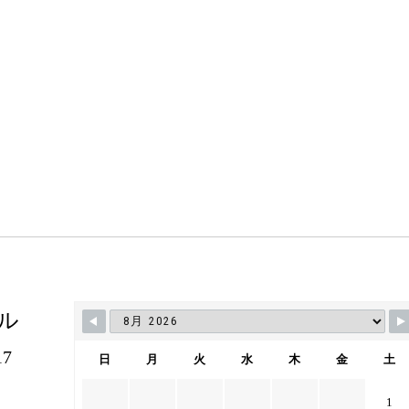
ル
7
日
月
火
水
木
金
土
1