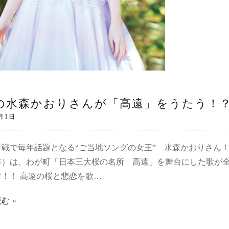
の水森かおりさんが「高遠」をうたう！
戦で毎年話題となる“ご当地ソングの女王” 水森かおりさん！
9年）は、わが町「日本三大桜の名所 高遠」を舞台にした歌が
す！！ 高遠の桜と悲恋を歌…
読む