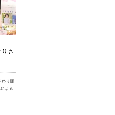
おりさ
ラ祭り開
んによる