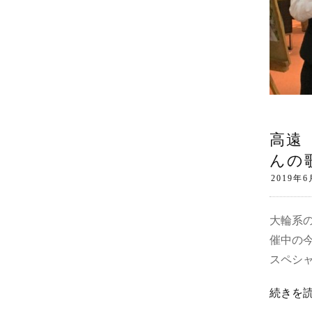
高遠
んの
大輪系
催中の
スペシ
続きを