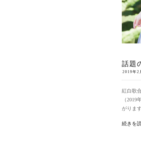
話題
紅白歌合
（201
がりま
続きを