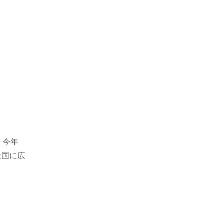
？
 今年
全国に広