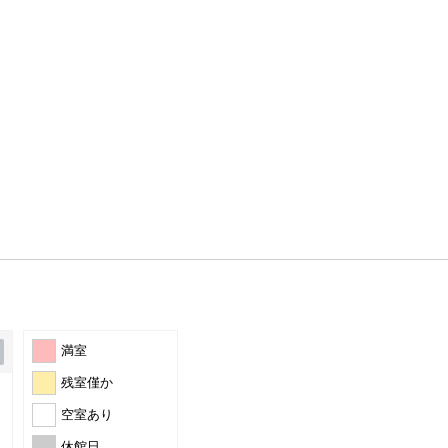
満室
残室僅か
空室あり
休館日