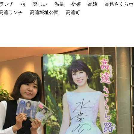
ランチ
桜
楽しい
温泉
祈祷
高遠
高遠さくらホ
高遠ランチ
高遠城址公園
高遠町