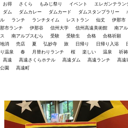
お得
さくら
もみじ祭り
イベント
エレガンテラン
ダム
ダムカレー
ダムカード
ダムスタンプラリー
ル
ランチ
ランチタイム
レストラン
仙丈
伊那市
那市ランチ
伊那谷
信州大学
信州高遠美術館
南アル
ス
南アルプスむら
受験
受験生
合格
合格祈願
地消
売店
夏
弘妙寺
旅
日帰り
日帰り入浴
り温泉
春
月替わりランチ
桜
楽しい
温泉
祈祷
高遠
高遠さくらホテル
高遠ダム
高遠ランチ
高遠
公園
高遠町