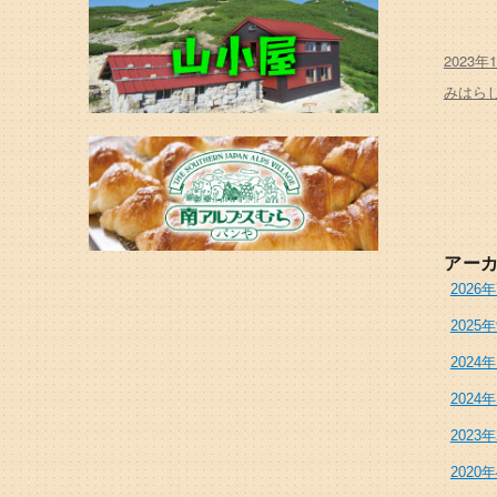
投
2023年
稿
カ
みはら
日:
テ
ゴ
リ
ー
アー
2026
2025
2024
2024
2023
2020