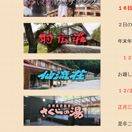
１６日
２日の
年末年
１２
お越し
１２/
正月三
是非