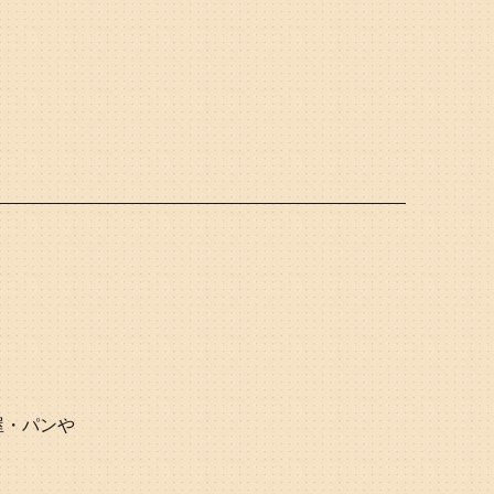
屋
・
パンや