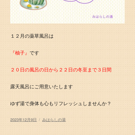
１２月の薬草風呂は
『柚子』
です
２０日の風呂の日から２２日の冬至まで３日間
露天風呂にご用意いたします
ゆず湯で身体も心もリフレッシュしませんか？
投
カ
2023年12月9日
みはらしの湯
稿
テ
日:
ゴ