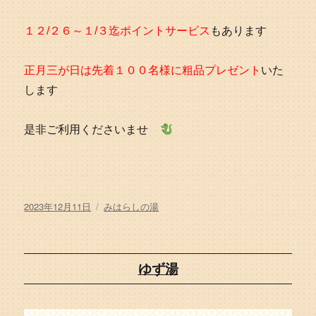
１２/２６～１/３迄ポイントサービス
もあります
正月三が日は先着１００名様に粗品プレゼント
いた
します
是非ご利用くださいませ
投
カ
2023年12月11日
みはらしの湯
稿
テ
日:
ゴ
リ
ー
ゆず湯