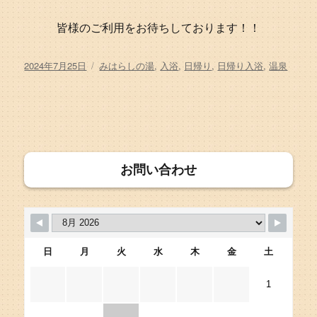
皆様のご利用をお待ちしております！！
投
カ
2024年7月25日
みはらしの湯
,
入浴
,
日帰り
,
日帰り入浴
,
温泉
稿
テ
日:
ゴ
リ
ー
お問い合わせ
日
月
火
水
木
金
土
1