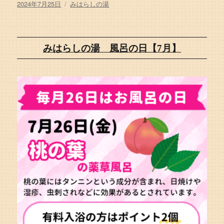
投
カ
2024年7月25日
みはらしの湯
稿
テ
日:
ゴ
リ
ー
みはらしの湯 風呂の日【7月】