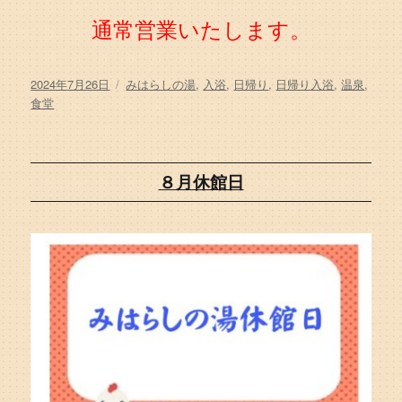
通常営業いたします。
投
カ
2024年7月26日
みはらしの湯
,
入浴
,
日帰り
,
日帰り入浴
,
温泉
,
稿
テ
食堂
日:
ゴ
リ
ー
８月休館日