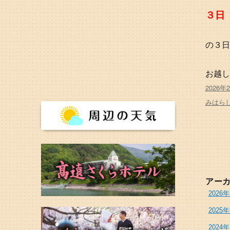
３日
の３日
お越し
投
2026年
稿
カ
みはら
日:
テ
ゴ
リ
ー
アー
2026
2025
2024