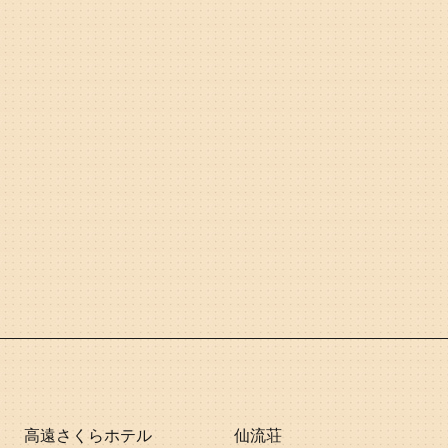
高遠さくらホテル
仙流荘