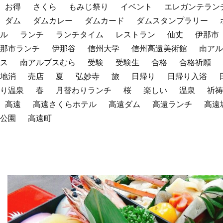
お得
さくら
もみじ祭り
イベント
エレガンテラン
ダム
ダムカレー
ダムカード
ダムスタンプラリー
ル
ランチ
ランチタイム
レストラン
仙丈
伊那市
那市ランチ
伊那谷
信州大学
信州高遠美術館
南アル
ス
南アルプスむら
受験
受験生
合格
合格祈願
地消
売店
夏
弘妙寺
旅
日帰り
日帰り入浴
り温泉
春
月替わりランチ
桜
楽しい
温泉
祈祷
高遠
高遠さくらホテル
高遠ダム
高遠ランチ
高遠
公園
高遠町