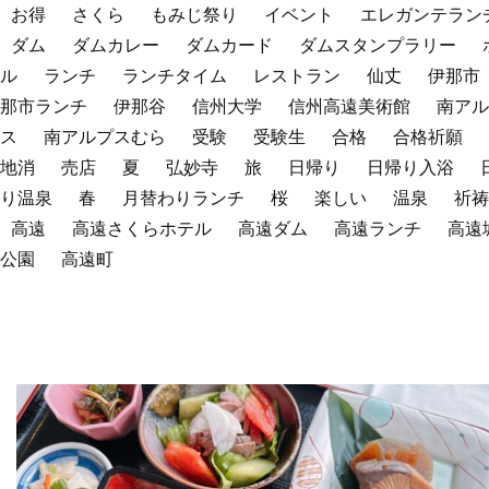
お得
さくら
もみじ祭り
イベント
エレガンテラン
ダム
ダムカレー
ダムカード
ダムスタンプラリー
ル
ランチ
ランチタイム
レストラン
仙丈
伊那市
那市ランチ
伊那谷
信州大学
信州高遠美術館
南アル
ス
南アルプスむら
受験
受験生
合格
合格祈願
地消
売店
夏
弘妙寺
旅
日帰り
日帰り入浴
り温泉
春
月替わりランチ
桜
楽しい
温泉
祈祷
高遠
高遠さくらホテル
高遠ダム
高遠ランチ
高遠
公園
高遠町