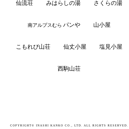
仙流荘
みはらしの湯
さくらの湯
パンや
山小屋
南アルプスむら
こもれび山荘
仙丈小屋
塩見小屋
西駒山荘
COPYRIGHT© INASHI KANKO CO., LTD. ALL RIGHTS RESERVED.