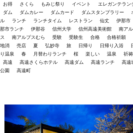
お得
さくら
もみじ祭り
イベント
エレガンテラン
ダム
ダムカレー
ダムカード
ダムスタンプラリー
ル
ランチ
ランチタイム
レストラン
仙丈
伊那市
那市ランチ
伊那谷
信州大学
信州高遠美術館
南アル
ス
南アルプスむら
受験
受験生
合格
合格祈願
地消
売店
夏
弘妙寺
旅
日帰り
日帰り入浴
り温泉
春
月替わりランチ
桜
楽しい
温泉
祈祷
高遠
高遠さくらホテル
高遠ダム
高遠ランチ
高遠
公園
高遠町