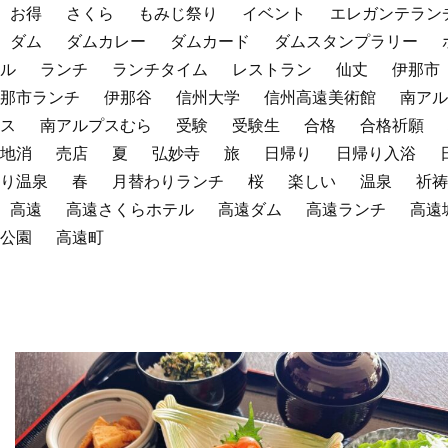
お得
さくら
もみじ祭り
イベント
エレガンテラン
ダム
ダムカレー
ダムカード
ダムスタンプラリー
ル
ランチ
ランチタイム
レストラン
仙丈
伊那市
那市ランチ
伊那谷
信州大学
信州高遠美術館
南アル
ス
南アルプスむら
受験
受験生
合格
合格祈願
地消
売店
夏
弘妙寺
旅
日帰り
日帰り入浴
り温泉
春
月替わりランチ
桜
楽しい
温泉
祈祷
高遠
高遠さくらホテル
高遠ダム
高遠ランチ
高遠
公園
高遠町