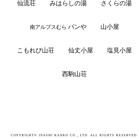
仙流荘
みはらしの湯
さくらの湯
パンや
山小屋
南アルプスむら
こもれび山荘
仙丈小屋
塩見小屋
西駒山荘
COPYRIGHT© INASHI KANKO CO., LTD. ALL RIGHTS RESERVED.