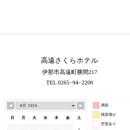
高遠さくらホテル
伊那市高遠町勝間217
TEL 0265−94−2200
満室
残室僅か
日
月
火
水
木
金
土
空室あり
1