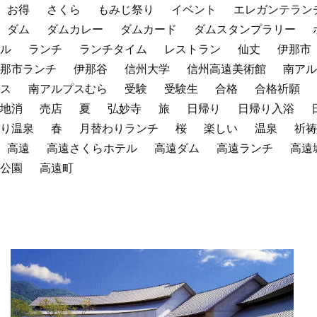
お得
さくら
もみじ祭り
イベント
エレガンテラン
ダム
ダムカレー
ダムカード
ダムスタンプラリー
ル
ランチ
ランチタイム
レストラン
仙丈
伊那市
那市ランチ
伊那谷
信州大学
信州高遠美術館
南アル
ス
南アルプスむら
受験
受験生
合格
合格祈願
地消
売店
夏
弘妙寺
旅
日帰り
日帰り入浴
り温泉
春
月替わりランチ
桜
楽しい
温泉
祈祷
高遠
高遠さくらホテル
高遠ダム
高遠ランチ
高遠
公園
高遠町