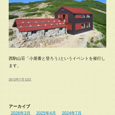
西駒山荘「小屋番と登ろう｣というイベントを催行し
ます。
投
2012年7月12日
稿
日:
アーカイブ
2026年3月
2025年4月
2024年7月