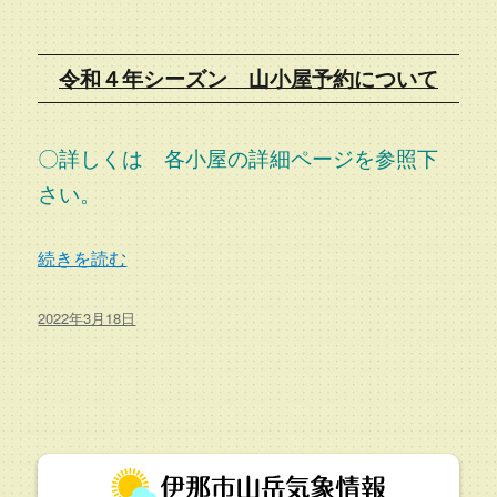
令和４年シーズン 山小屋予約について
〇詳しくは 各小屋の詳細ページを参照下
さい。
“令和４年シーズン 山小屋予約について” の
続きを読む
投
2022年3月18日
稿
日: