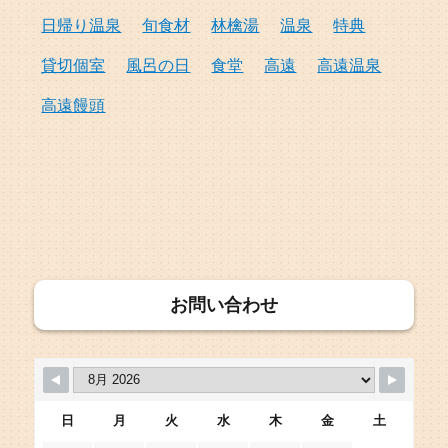
日帰り温泉
旬食材
林檎湯
温泉
特典
貸切個室
風呂の日
食堂
高遠
高遠温泉
高遠饅頭
お問い合わせ
日
月
火
水
木
金
土