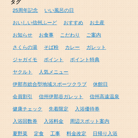
タグ
25周年記念
いい風呂の日
おいしい信州ふーど
おすすめ
お土産
お知らせ
お食事
こだわり
ご案内
さくらの湯
そば粉
カレー
ガレット
ジャガイモ
ポイント
ポイント特典
ヤクルト
人気メニュー
伊那市総合型地域スポーツクラブ
休館日
会員割引
信州伊那谷ガレット
信州高遠温泉
健康チェック
先着限定
入浴優待券
入浴回数券
入浴料金
周辺スポット案内
夏野菜
定食
工事
料金改定
日帰り入浴