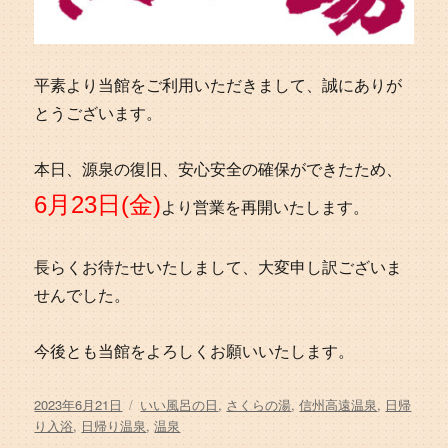
平素より当館をご利用いただきまして、誠にありが
とうございます。
本日、源泉の復旧、安心安全の確保ができたため、
6月23日(金)
より営業を再開いたします。
長らくお待たせいたしまして、大変申し訳ございま
せんでした。
今後とも当館をよろしくお願いいたします。
投
タ
2023年6月21日
いい風呂の日
,
さくらの湯
,
信州高遠温泉
,
日帰
稿
グ
り入浴
,
日帰り温泉
,
温泉
日: