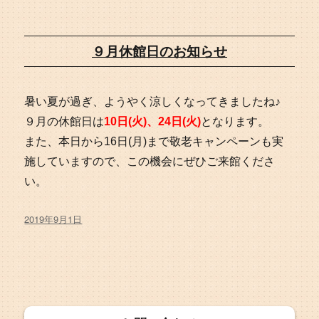
稿
日:
９月休館日のお知らせ
暑い夏が過ぎ、ようやく涼しくなってきましたね♪
９月の休館日は
10日(火)、24日(火)
となります。
また、本日から16日(月)まで敬老キャンペーンも実
施していますので、この機会にぜひご来館くださ
い。
投
2019年9月1日
稿
日: