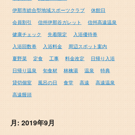
伊那市総合型地域スポーツクラブ
休館日
会員割引
信州伊那谷ガレット
信州高遠温泉
健康チェック
先着限定
入浴優待券
入浴回数券
入浴料金
周辺スポット案内
夏野菜
定食
工事
料金改定
日帰り入浴
日帰り温泉
旬食材
林檎湯
温泉
特典
貸切個室
風呂の日
食堂
高遠
高遠温泉
高遠饅頭
月:
2019年9月