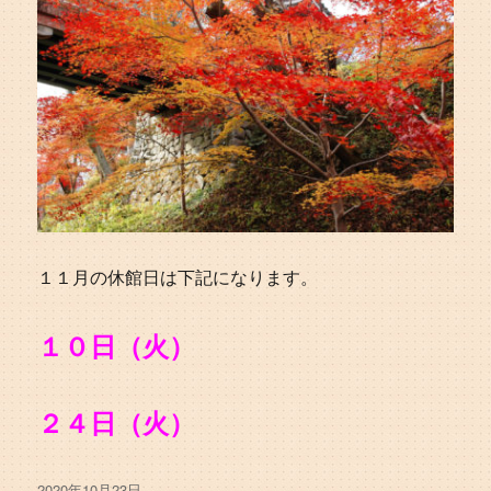
１１月の休館日は下記になります。
１０日（火）
２４日（火）
投
2020年10月23日