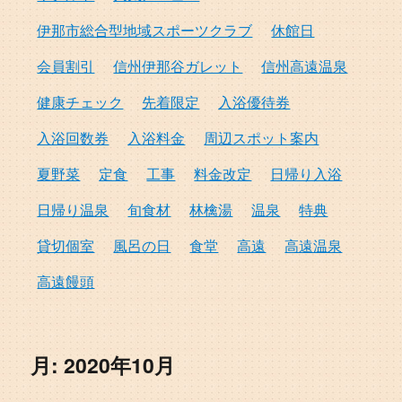
伊那市総合型地域スポーツクラブ
休館日
会員割引
信州伊那谷ガレット
信州高遠温泉
健康チェック
先着限定
入浴優待券
入浴回数券
入浴料金
周辺スポット案内
夏野菜
定食
工事
料金改定
日帰り入浴
日帰り温泉
旬食材
林檎湯
温泉
特典
貸切個室
風呂の日
食堂
高遠
高遠温泉
高遠饅頭
月:
2020年10月