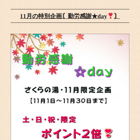
11月の特別企画〘勤労感謝★day
〙