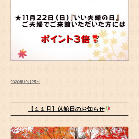
投
2020年10月25日
稿
日:
【１１月】休館日のお知らせ