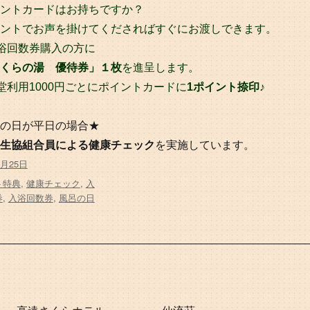
ントカードはお持ちですか？
ントでお声を掛けてくださればすぐにお渡しできます。
浴回数券購入の方に
くらの湯 優待券」１枚
を進呈します。
堂利用1000円ごとにポイントカードに
1ポイント捺印
♪
の日が平日の場合★
生協組合員による健康チェック
を実施しています。
4月25日
ト特典
,
健康チェック
,
入
券
,
入浴回数券
,
風呂の日