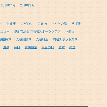
2018年4月
2018年2月
せ
お食事
こだわり
ご案内
さくらの湯
そば粉
メニュー
伊那市総合型地域スポーツクラブ
休館日
浴優待券
入浴回数券
入浴料金
周辺スポット案内
温泉
特典
貸切個室
風呂の日
食堂
高遠