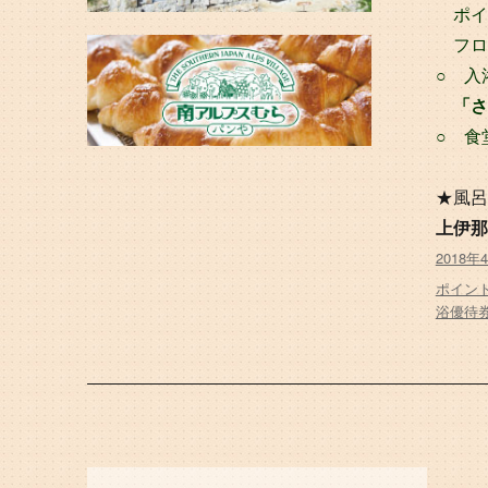
ポイ
フロ
○ 入
「さ
○ 食
★風呂
上伊那
投
2018年
稿
タ
ポイン
日:
グ
浴優待