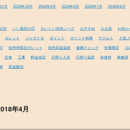
年11月
2018年10月
2018年9月
2018年8月
2018年7月
2018年6月
年記念
いい風呂の日
おいしい信州ふーど
おすすめ
お土産
お知ら
ガレット
ジャガイモ
ポイント
ポイント特典
ヤクルト
人気
引
信州伊那谷ガレット
信州高遠温泉
健康チェック
先着限定
入
定食
工事
料金改定
日帰り入浴
日帰り温泉
旬食材
林檎湯
泉
高遠饅頭
2018年4月