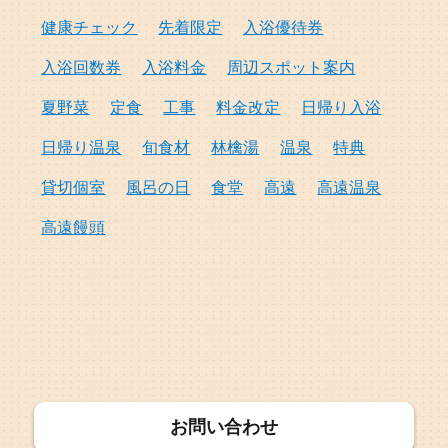
健康チェック
先着限定
入浴優待券
入浴回数券
入浴料金
周辺スポット案内
夏野菜
定食
工事
料金改定
日帰り入浴
日帰り温泉
旬食材
林檎湯
温泉
特典
貸切個室
風呂の日
食堂
高遠
高遠温泉
高遠饅頭
お問い合わせ