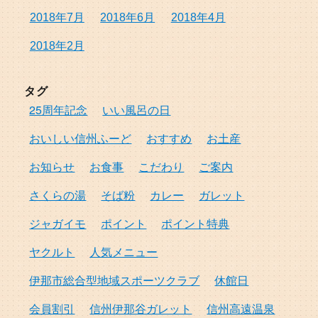
2018年7月
2018年6月
2018年4月
2018年2月
タグ
25周年記念
いい風呂の日
おいしい信州ふーど
おすすめ
お土産
お知らせ
お食事
こだわり
ご案内
さくらの湯
そば粉
カレー
ガレット
ジャガイモ
ポイント
ポイント特典
ヤクルト
人気メニュー
伊那市総合型地域スポーツクラブ
休館日
会員割引
信州伊那谷ガレット
信州高遠温泉