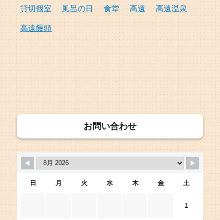
貸切個室
風呂の日
食堂
高遠
高遠温泉
高遠饅頭
お問い合わせ
日
月
火
水
木
金
土
1