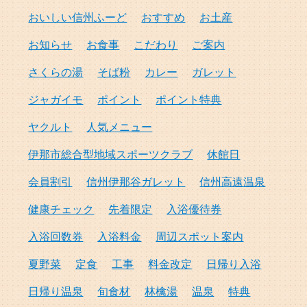
おいしい信州ふーど
おすすめ
お土産
お知らせ
お食事
こだわり
ご案内
さくらの湯
そば粉
カレー
ガレット
ジャガイモ
ポイント
ポイント特典
ヤクルト
人気メニュー
伊那市総合型地域スポーツクラブ
休館日
会員割引
信州伊那谷ガレット
信州高遠温泉
健康チェック
先着限定
入浴優待券
入浴回数券
入浴料金
周辺スポット案内
夏野菜
定食
工事
料金改定
日帰り入浴
日帰り温泉
旬食材
林檎湯
温泉
特典