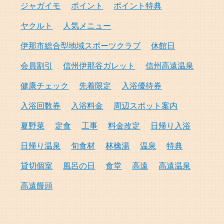
ジャガイモ
ポイント
ポイント特典
ヤクルト
人気メニュー
伊那市総合型地域スポーツクラブ
休館日
会員割引
信州伊那谷ガレット
信州高遠温泉
健康チェック
先着限定
入浴優待券
入浴回数券
入浴料金
周辺スポット案内
夏野菜
定食
工事
料金改定
日帰り入浴
日帰り温泉
旬食材
林檎湯
温泉
特典
貸切個室
風呂の日
食堂
高遠
高遠温泉
高遠饅頭