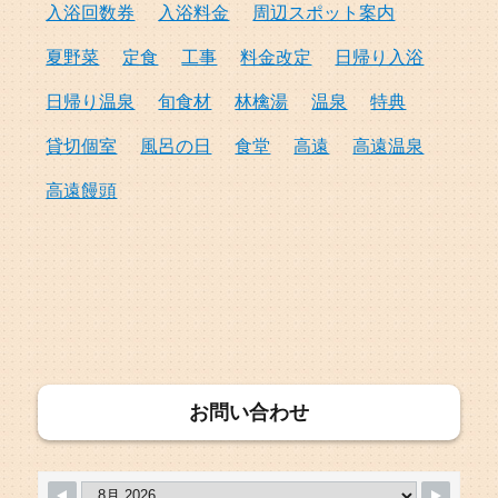
入浴回数券
入浴料金
周辺スポット案内
夏野菜
定食
工事
料金改定
日帰り入浴
日帰り温泉
旬食材
林檎湯
温泉
特典
貸切個室
風呂の日
食堂
高遠
高遠温泉
高遠饅頭
お問い合わせ