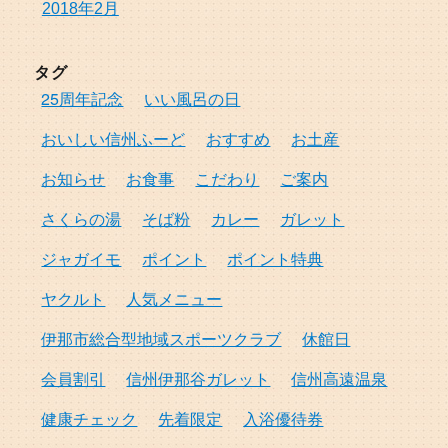
2018年2月
タグ
25周年記念
いい風呂の日
おいしい信州ふーど
おすすめ
お土産
お知らせ
お食事
こだわり
ご案内
さくらの湯
そば粉
カレー
ガレット
ジャガイモ
ポイント
ポイント特典
ヤクルト
人気メニュー
伊那市総合型地域スポーツクラブ
休館日
会員割引
信州伊那谷ガレット
信州高遠温泉
健康チェック
先着限定
入浴優待券