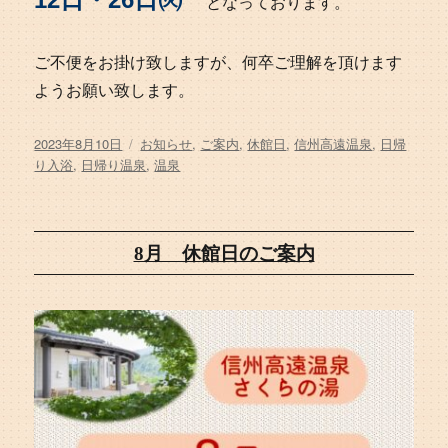
となっております。
ご不便をお掛け致しますが、何卒ご理解を頂けます
ようお願い致します。
投
タ
2023年8月10日
お知らせ
,
ご案内
,
休館日
,
信州高遠温泉
,
日帰
稿
グ
り入浴
,
日帰り温泉
,
温泉
日:
8月 休館日のご案内