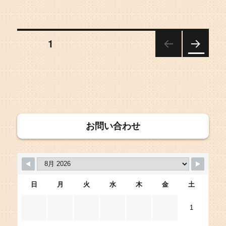
日:
投
ページ
1
次の
稿
ペー
ジ
ナ
ビ
お問い合わせ
ゲ
ー
シ
日
月
火
水
木
金
土
1
ョ