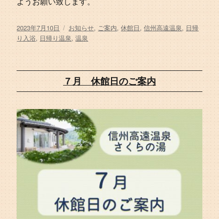
ようお願い致します。
投
タ
2023年7月10日
お知らせ
,
ご案内
,
休館日
,
信州高遠温泉
,
日帰
稿
グ
り入浴
,
日帰り温泉
,
温泉
日:
７月 休館日のご案内