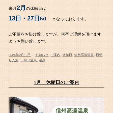
2月
来月
の休館日は
13日・27日㈫
となっております。
ご不便をお掛け致しますが、何卒ご理解を頂けます
ようお願い致します。
投
タ
2024年2月10日
お知らせ
,
ご案内
,
休館日
,
信州高遠温泉
,
日帰
稿
グ
り入浴
,
日帰り温泉
,
温泉
日:
1月 休館日のご案内