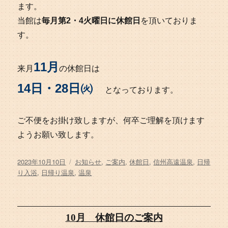
ます。
当館は
毎月第2・4火曜日に休館日
を頂いておりま
す。
11月
来月
の休館日は
14日・28日㈫
となっております。
ご不便をお掛け致しますが、何卒ご理解を頂けます
ようお願い致します。
投
タ
2023年10月10日
お知らせ
,
ご案内
,
休館日
,
信州高遠温泉
,
日帰
稿
グ
り入浴
,
日帰り温泉
,
温泉
日:
10月 休館日のご案内