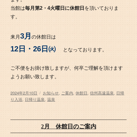
当館は
毎月第2・4火曜日に休館日
を頂いておりま
す。
3月
来月
の休館日は
12日・26日㈫
となっております。
ご不便をお掛け致しますが、何卒ご理解を頂けます
ようお願い致します。
投
タ
2024年2月10日
お知らせ
,
ご案内
,
休館日
,
信州高遠温泉
,
日帰
稿
グ
り入浴
,
日帰り温泉
,
温泉
日:
2月 休館日のご案内