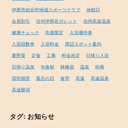
伊那市総合型地域スポーツクラブ
休館日
会員割引
信州伊那谷ガレット
信州高遠温泉
健康チェック
先着限定
入浴優待券
入浴回数券
入浴料金
周辺スポット案内
夏野菜
定食
工事
料金改定
日帰り入浴
日帰り温泉
旬食材
林檎湯
温泉
特典
貸切個室
風呂の日
食堂
高遠
高遠温泉
高遠饅頭
タグ:
お知らせ