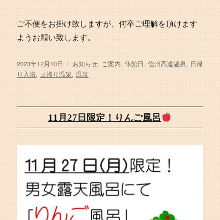
ご不便をお掛け致しますが、何卒ご理解を頂けます
ようお願い致します。
投
タ
2023年12月10日
お知らせ
,
ご案内
,
休館日
,
信州高遠温泉
,
日帰
稿
グ
り入浴
,
日帰り温泉
,
温泉
日:
11月27日限定！りんご風呂