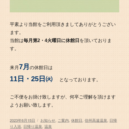
平素より当館をご利用頂きましてありがとうござい
ます。
当館は
毎月第2・4火曜日に休館日
を頂いておりま
す。
7月
来月
の休館日は
11日・25日㈫
となっております。
ご不便をお掛け致しますが、何卒ご理解を頂けます
ようお願い致します。
投
タ
2023年6月15日
お知らせ
,
ご案内
,
休館日
,
信州高遠温泉
,
日帰
稿
グ
り入浴
,
日帰り温泉
,
温泉