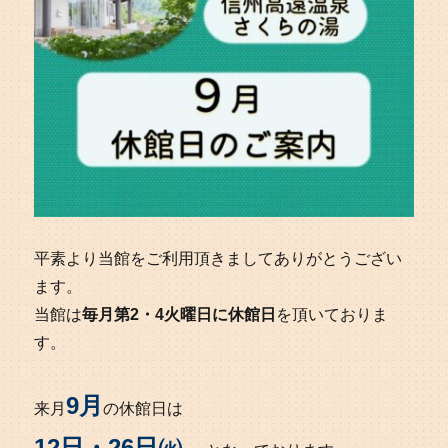
平素より当館をご利用頂きましてありがとうござい
ます。
当館は
毎月第2・4火曜日に休館日
を頂いておりま
す。
9月
来月
の休館日は
12日・26日㈫