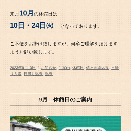
10月
来月
の休館日は
10日・24日㈫
となっております。
ご不便をお掛け致しますが、何卒ご理解を頂けます
ようお願い致します。
投
タ
2023年9月10日
お知らせ
,
ご案内
,
休館日
,
信州高遠温泉
,
日帰
稿
グ
り入浴
,
日帰り温泉
,
温泉
日:
9月 休館日のご案内