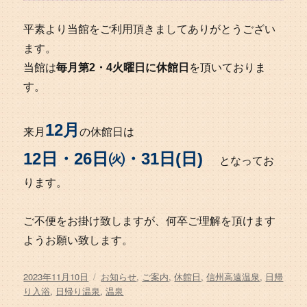
平素より当館をご利用頂きましてありがとうござい
ます。
当館は
毎月第2・4火曜日に休館日
を頂いておりま
す。
12月
来月
の休館日は
12日・26日㈫・31日(日)
となってお
ります。
ご不便をお掛け致しますが、何卒ご理解を頂けます
ようお願い致します。
投
タ
2023年11月10日
お知らせ
,
ご案内
,
休館日
,
信州高遠温泉
,
日帰
稿
グ
り入浴
,
日帰り温泉
,
温泉
日: