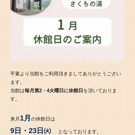
平素より当館をご利用頂きましてありがとうござい
ます。
当館は
毎月第2・4火曜日に休館日
を頂いておりま
す。
1月
来月
の休館日は
9日・23日㈫
となっております。