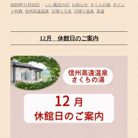
投
タ
2023年11月22日
いい風呂の日
,
お知らせ
,
さくらの湯
,
ポイン
稿
グ
ト特典
,
信州高遠温泉
,
日帰り入浴
,
日帰り温泉
,
高遠
日:
12月 休館日のご案内