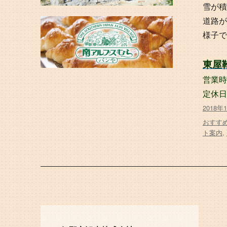
雪が積
道路が
様子で
東屋
営業時間
定休日
投
2018年
稿
タ
おすす
日:
グ
ト案内
,