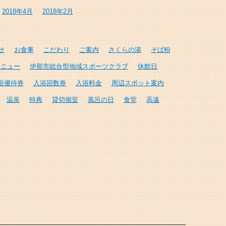
2018年4月
2018年2月
せ
お食事
こだわり
ご案内
さくらの湯
そば粉
メニュー
伊那市総合型地域スポーツクラブ
休館日
浴優待券
入浴回数券
入浴料金
周辺スポット案内
温泉
特典
貸切個室
風呂の日
食堂
高遠