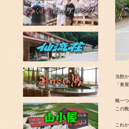
当館か
「東屋
靴一つ
この靴
これか