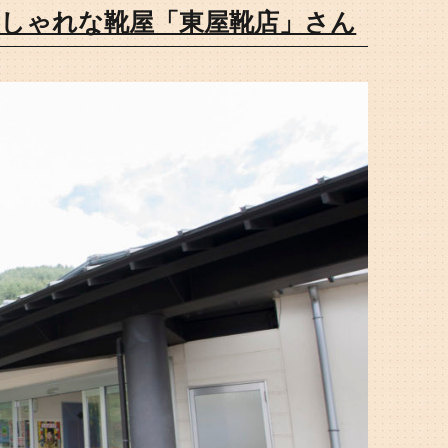
しゃれな靴屋「東屋靴店」さん