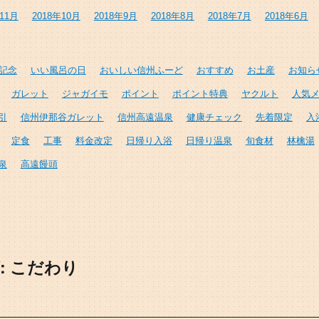
年11月
2018年10月
2018年9月
2018年8月
2018年7月
2018年6月
年記念
いい風呂の日
おいしい信州ふーど
おすすめ
お土産
お知ら
ガレット
ジャガイモ
ポイント
ポイント特典
ヤクルト
人気
引
信州伊那谷ガレット
信州高遠温泉
健康チェック
先着限定
入
定食
工事
料金改定
日帰り入浴
日帰り温泉
旬食材
林檎湯
泉
高遠饅頭
:
こだわり