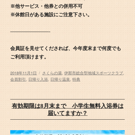
※他サービス・他券との併用不可
※休館日がある施設にご注意下さい。
————————-
会員証を見せてくだされば、今年度末まで何度でも
ご利用頂けます。
投
タ
2018年11月1日
さくらの湯
,
伊那市総合型地域スポーツクラブ
,
稿
グ
会員割引
,
日帰り入浴
,
日帰り温泉
,
特典
日:
有効期限は8月末まで 小学生無料入浴券は
届いてますか？