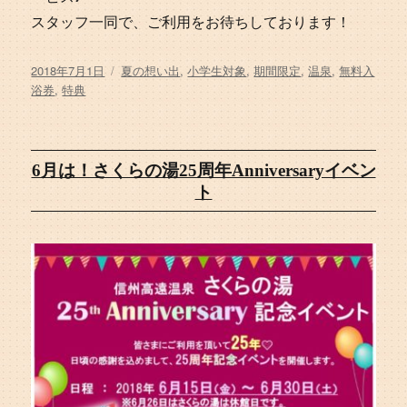
スタッフ一同で、ご利用をお待ちしております！
投
タ
2018年7月1日
夏の想い出
,
小学生対象
,
期間限定
,
温泉
,
無料入
稿
グ
浴券
,
特典
日:
6月は！さくらの湯25周年Anniversaryイベン
ト