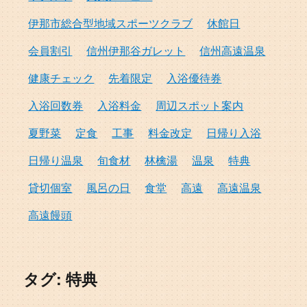
伊那市総合型地域スポーツクラブ
休館日
会員割引
信州伊那谷ガレット
信州高遠温泉
健康チェック
先着限定
入浴優待券
入浴回数券
入浴料金
周辺スポット案内
夏野菜
定食
工事
料金改定
日帰り入浴
日帰り温泉
旬食材
林檎湯
温泉
特典
貸切個室
風呂の日
食堂
高遠
高遠温泉
高遠饅頭
タグ:
特典