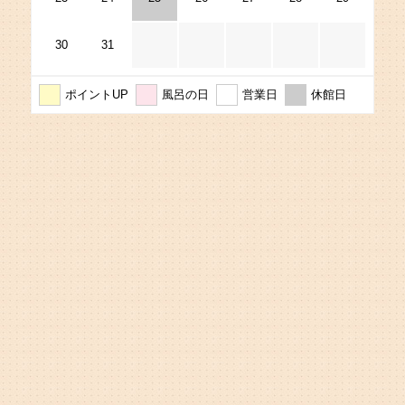
30
31
ポイントUP
風呂の日
営業日
休館日