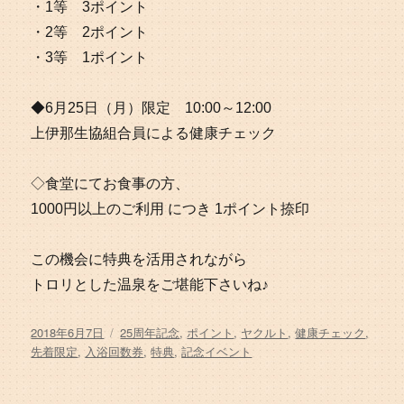
・1等 3ポイント
・2等 2ポイント
・3等 1ポイント
◆6月25日（月）限定 10:00～12:00
上伊那生協組合員による健康チェック
◇食堂にてお食事の方、
1000円以上のご利用 につき 1ポイント捺印
この機会に特典を活用されながら
トロリとした温泉をご堪能下さいね♪
投
タ
2018年6月7日
25周年記念
,
ポイント
,
ヤクルト
,
健康チェック
,
稿
グ
先着限定
,
入浴回数券
,
特典
,
記念イベント
日: