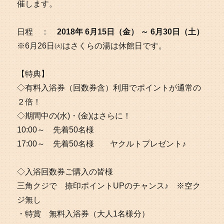
催します。
日程 ：
2018年 6月15日（金） ～ 6月30日（土）
※6月26日㈫はさくらの湯は休館日です。
【特典】
◇有料入浴券（回数券含）利用でポイントが通常の
２倍！
◇期間中の(水)・(金)はさらに！
10:00～ 先着50名様
17:00～ 先着50名様 ヤクルトプレゼント♪
◇入浴回数券ご購入の皆様
三角クジで 捺印ポイントUPのチャンス♪ ※空ク
ジ無し
・特賞 無料入浴券（大人1名様分）